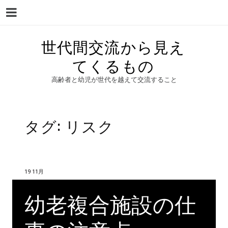
Menu
Skip
世代間交流から見え
to
てくるもの
content
高齢者と幼児が世代を越えて交流すること
タグ:
リスク
19 11月
幼老複合施設の仕