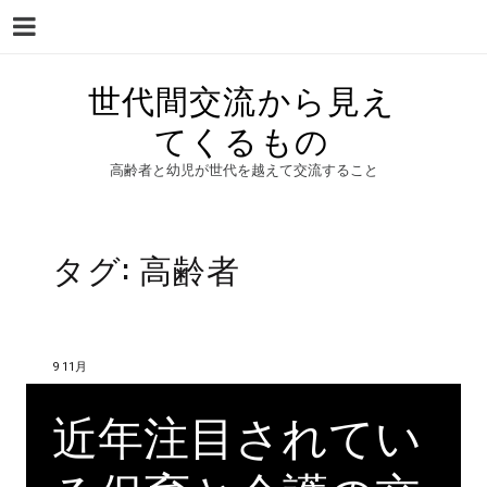
Menu
Skip
世代間交流から見え
to
てくるもの
content
高齢者と幼児が世代を越えて交流すること
タグ:
高齢者
9 11月
近年注目されてい